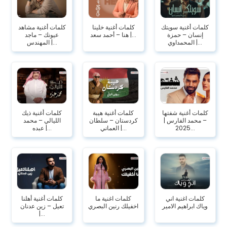
كلمات أغنية سويتك
كلمات أغنية خلينا
كلمات أغنية مشاهد
إنسان – حمزة
هنا – أحمد سعد |...
عيونك – ماجد
المحمداوي |...
المهندس |...
كلمات أغنية شفتها
كلمات أغنية هيبة
كلمات أغنية ذيك
– محمد الفارس |
كردستان – سلطان
الليالي – محمد
2025...
العماني |...
عبده |...
كلمات اغنية اني
كلمات اغنية ما
كلمات أغنية أهلنا
وياك ابراهيم الامير
اخفيلك رنين البصري
تعيل – زين عدنان
|...