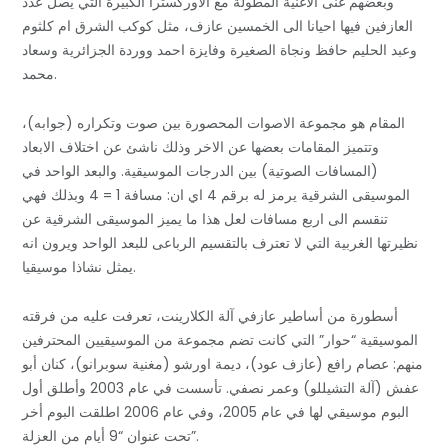
وبعضهم غنى الاغنية المطولة مع الاوركسترا الكبيرة التي يصل عدد
العازفين فيها احيانا الى الخمسين عازف، مثل كوكب الشرق ام كلثوم
وعبد الحليم حافظ ونجاة الصغيرة وفايزة احمد ووردة الجزائرية وسعاد
محمد.
المقام هو مجموعة الاصوات المحصورة بين صوت وتكراره (جوابه)،
وتتميز المقامات بعضها عن الاخر وذلك ناشئ عن اختلاف الابعاد
(المسافات الصوتية) بين الدرجات الموسيقية. والبعد الواحد في
الموسيقى الشرقية يرمز له برقم 4 اي ان: مسافة 1 = 4 وبذلك فهي
تنقسم الى اربع مسافات لعل هذا ما يميز الموسيقى الشرقية عن
نظيرتها الغربية التي لا تعترف بالتقسيم الرباعى للبعد الواحد ويرون انه
يمثل نشاذا موسيقيا.
أسطورة من أساطير عازفي آلة الكلارينت، تعرفت عليه من فرقته
الموسيقية “حوار” التي كانت تضم مجموعة من الموسيقيين المحترفين
منهم: عصام رافع (عازف عود)، ديمة اورشو (مغنية سوبرانو)، كنان أبو
عفش (آلة التشيللو) وعمر نصفي. تأسست في عام 2003 وأطلق أول
البوم موسيقي لها في عام 2005، وفي عام 2006 اطلقت البوم أخر
تحت عنوان “9 أيام من العزلة”.