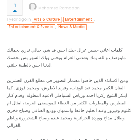
1
Mohamed Ramadan
1 year ago in
,
,
Arts & Culture
Entertainment
,
Entertainment & Events
News & Media
كلمات اغاني حسين غزال حبك احس فد شي خيالي تدري بجمالك
ماينوصف والله. يمك يشدني الغرام ويحلى وياك السهر بس بحضنك
الدنيا احس بالطيبة خلتني.
ومن الاساتذة الذين خاضوا مضمار التطوير في مطلع القرن العشرين
الفنان الكبير محمد عبد الوهاب، وفريد الاطرش، ومحمد فوزي، كما
ابتكر الشيخ زكريا احمد ورياض السنباطي الاغنية المطولة. وقدم كبار
المطربين والمطربات الكثير من العطاء للموسيقى العربية، امثال ام
كلثوم وفيروز وعبد الحليم حافظ واسمهان ووديع الصافي وصباح فخري
وطلال مداح ووردة الجزائرية ومحمد عبده وصباح الشحرورة وناظم
الغزالي.