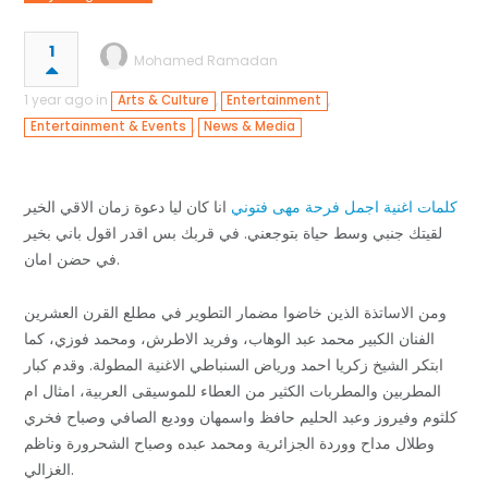
1
Mohamed Ramadan
1 year ago in
,
,
Arts & Culture
Entertainment
,
Entertainment & Events
News & Media
كلمات اغنية اجمل فرحة مهى فتوني
انا كان ليا دعوة زمان الاقي الخير
لقيتك جنبي وسط حياة بتوجعني. في قربك بس اقدر اقول باني بخير
في حضن امان.
ومن الاساتذة الذين خاضوا مضمار التطوير في مطلع القرن العشرين
الفنان الكبير محمد عبد الوهاب، وفريد الاطرش، ومحمد فوزي، كما
ابتكر الشيخ زكريا احمد ورياض السنباطي الاغنية المطولة. وقدم كبار
المطربين والمطربات الكثير من العطاء للموسيقى العربية، امثال ام
كلثوم وفيروز وعبد الحليم حافظ واسمهان ووديع الصافي وصباح فخري
وطلال مداح ووردة الجزائرية ومحمد عبده وصباح الشحرورة وناظم
الغزالي.