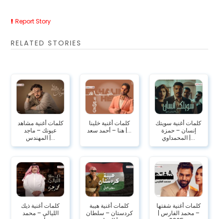
Report Story
RELATED STORIES
كلمات أغنية سويتك
كلمات أغنية خلينا
كلمات أغنية مشاهد
إنسان – حمزة
هنا – أحمد سعد |...
عيونك – ماجد
المحمداوي |...
المهندس |...
كلمات أغنية شفتها
كلمات أغنية هيبة
كلمات أغنية ذيك
– محمد الفارس |
كردستان – سلطان
الليالي – محمد