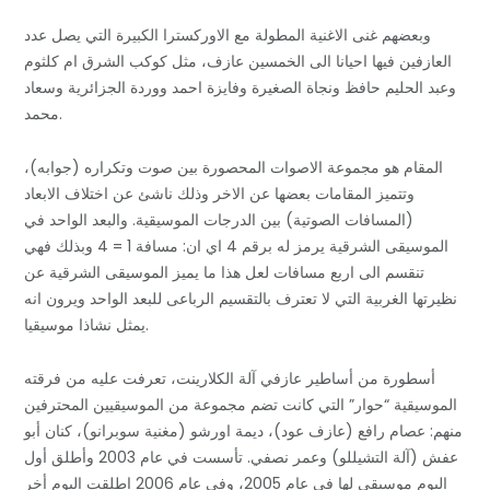
وبعضهم غنى الاغنية المطولة مع الاوركسترا الكبيرة التي يصل عدد
العازفين فيها احيانا الى الخمسين عازف، مثل كوكب الشرق ام كلثوم
وعبد الحليم حافظ ونجاة الصغيرة وفايزة احمد ووردة الجزائرية وسعاد
محمد.
المقام هو مجموعة الاصوات المحصورة بين صوت وتكراره (جوابه)،
وتتميز المقامات بعضها عن الاخر وذلك ناشئ عن اختلاف الابعاد
(المسافات الصوتية) بين الدرجات الموسيقية. والبعد الواحد في
الموسيقى الشرقية يرمز له برقم 4 اي ان: مسافة 1 = 4 وبذلك فهي
تنقسم الى اربع مسافات لعل هذا ما يميز الموسيقى الشرقية عن
نظيرتها الغربية التي لا تعترف بالتقسيم الرباعى للبعد الواحد ويرون انه
يمثل نشاذا موسيقيا.
أسطورة من أساطير عازفي آلة الكلارينت، تعرفت عليه من فرقته
الموسيقية “حوار” التي كانت تضم مجموعة من الموسيقيين المحترفين
منهم: عصام رافع (عازف عود)، ديمة اورشو (مغنية سوبرانو)، كنان أبو
عفش (آلة التشيللو) وعمر نصفي. تأسست في عام 2003 وأطلق أول
البوم موسيقي لها في عام 2005، وفي عام 2006 اطلقت البوم أخر