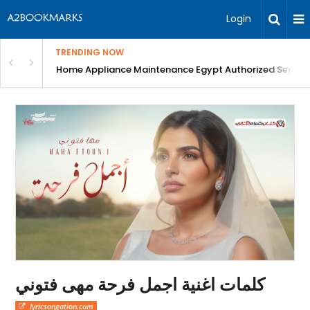
Login
TRENDING NOW
T Scan, blood tests, Digital X-Ray, Best Dental ...
Home Appliance Maintenance Egypt Authorized Service
كلمات اغنية اجمل فرحة مهى فتوني
lyricsongation.com