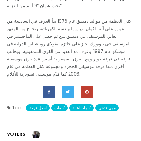
تحت عنوان “9 أيام من العزلة”.
كنان العظمة من مواليد دمشق عام 1976 بدأ العزف في السادسة من
عمره على آلة الكمان، درس الهندسة الكهربائية وتخرج من المعهد
العالي للموسيقى في دمشق من ثم حصل على الماجستير في
الموسيقى في نيويورك. حاز على جائزة نيقولاي روبنشتاين الدولية في
موسكو عام 1997. وعزف مع العديد من الفرق السمفونية، وبجانب
عزفه في فرقة حوار ومع الفرق السمفونية أسس عدة فرق موسيقية
أخرى منها فرقة موسيقى الحجرة ومجموعة كنان العظمة في عام
2006 كما قدّم موسيقى تصويرية للأفلام.
Tags :
مهى فتوني
كلمات اغنية
كلمات
اجمل فرحة
VOTERS