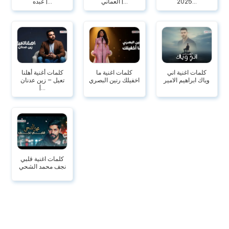
2025...
العماني |...
عبده |...
كلمات اغنية اني
كلمات اغنية ما
كلمات أغنية أهلنا
وياك ابراهيم الامير
اخفيلك رنين البصري
تعيل – زين عدنان
|...
كلمات اغنية قلبي
نجف محمد الشحي