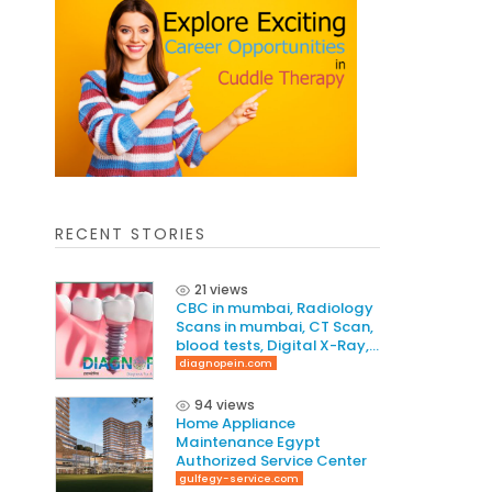
RECENT STORIES
21 views
CBC in mumbai, Radiology
Scans in mumbai, CT Scan,
blood tests, Digital X-Ray,
Best Dental Clinic In
diagnopein.com
Mumbai
94 views
Home Appliance
Maintenance Egypt
Authorized Service Center
gulfegy-service.com