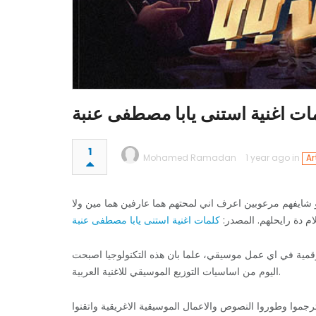
1
Mohamed Ramadan
1 year ago in
Ar
ايفهم مرعوبين اعرف اني لمحتهم هما عارفين هما مين ولا
لام دة رايحلهم. المصدر
كلمات اغنية استنى يابا مصطفى عنبة
رقمية في اي عمل موسيقي، علما بان هذه التكنولوجيا اصبحت
اليوم من اساسيات التوزيع الموسيقي للاغنية العربية.
رجموا وطوروا النصوص والاعمال الموسيقية الاغريقية واتقنوا