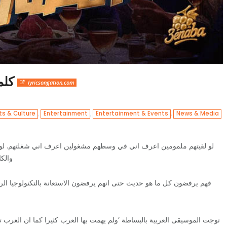
كلمات اغنية استنى يابا مصطفى عنبة
lyricsongation.com
,
,
,
ts & Culture
Entertainment
Entertainment & Events
News & Media
لو لقيتهم ملمومين اعرف اني في وسطهم مشغولين اعرف اني شغلتهم. لو ش
والك:
فهم يرفضون كل ما هو حديث حتى انهم يرفضون الاستعانة بالتكنولوجيا ال
توجت الموسيقى العربية بالبساطة ’ولم يهمت بها العرب كثيرا كما ان العرب ت