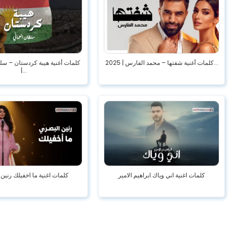
كلمات أغنية شفتها – محمد الفارس | 2025...
كلمات أغنية هيبة كردستان – سل
|...
كلمات اغنية اني وياك ابراهيم الامير
كلمات اغنية ما اخفيلك رنين