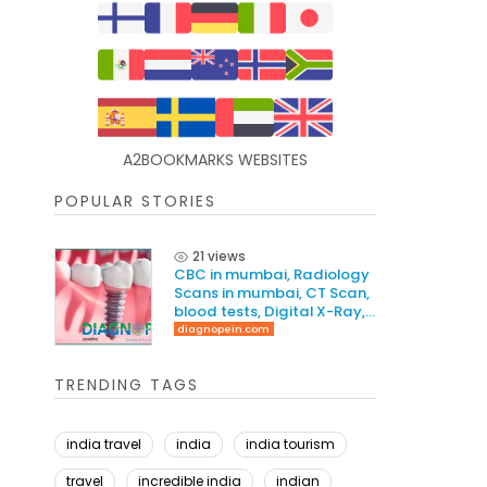
A2BOOKMARKS WEBSITES
POPULAR STORIES
21 views
CBC in mumbai, Radiology
Scans in mumbai, CT Scan,
blood tests, Digital X-Ray,
Best Dental Clinic In
diagnopein.com
Mumbai
TRENDING TAGS
india travel
india
india tourism
travel
incredible india
indian