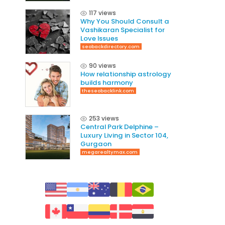
117 views
Why You Should Consult a
Vashikaran Specialist for
Love Issues
seobackdirectory.com
90 views
How relationship astrology
builds harmony
theseobacklink.com
253 views
Central Park Delphine –
Luxury Living in Sector 104,
Gurgaon
megarealtymax.com