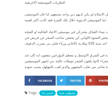
النظريات الموسيقية الاغريقية.
الاسلام لم يكن لديهم دين واحد يجمعهم. لذا فان الموسيقى
 نساء القبائل يشتركن في موسيقى الاعياد العائلية او القبلية
س بعض النسوة اللواتي كن يخففن متاعب السفر عن قريش في
ة في الشرق الاوسط, و معظم المؤرخين يتفقون انه كان عند
 مختلفة من الموسيقى في الفترة ما بين القرنين 5-7 م. الشعراء كانوا يلقون الشعر بنوطات عالية. من اشهر الموسيقيين
FACEBOOK
TWITTER
PINTER
Tags :
مصطفى عنبة
استنى يابا