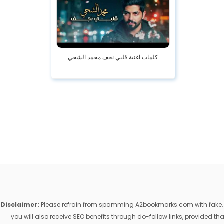
كلمات اغنية قلبي نجف محمد الشحي
Disclaimer:
Please refrain from spamming A2bookmarks.com with fake, ill
you will also receive SEO benefits through do-follow links, provided 