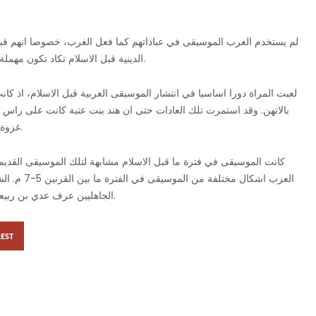
لم يستخدم العرب الموسيقى في عباداتهم كما فعل الغرب، خصوصا انهم قبل 
الدينية قبل الاسلام تكاد تكون مهملة. اما الموسيقى الدنيوية خلال تلك الفترة فقد كانت اكثر اهمية.
لعبت المراة دورا اساسيا في انتشار الموسيقى العربية قبل الاسلام، اذ كانت
بالاتهن. وقد استمرت تلك العادات حتى ان هند بنت عتبة كانت على را
غزوة احد سنة 625 ميلادية بالاغاني ورثاء قتلى بدر بضرب الدفوف.
كانت الموسيقى في فترة ما قبل الاسلام مشابهة لتلك الموسيقى القديم
العرب اشكال
الجاهليين عرف عدي بن ربيعة شاعر بني تغلب المشهور والذي لقب بالمهلهل بسبب صوته.
EST