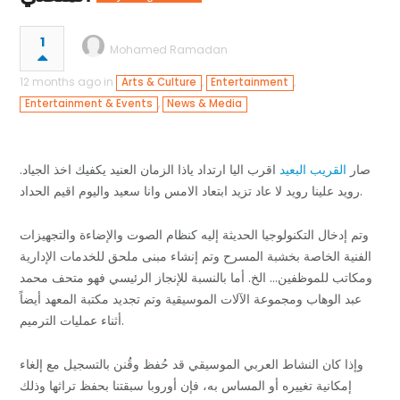
1
Mohamed Ramadan
12 months ago in
,
,
Arts & Culture
Entertainment
,
Entertainment & Events
News & Media
صار
القريب البعيد
اقرب اليا ارتداد ياذا الزمان العنيد يكفيك اخذ الجياد.
رويد علينا رويد لا عاد تزيد ابتعاد الامس وانا سعيد واليوم اقيم الحداد.
وتم إدخال التكنولوجيا الحديثة إليه كنظام الصوت والإضاءة والتجهيزات
الفنية الخاصة بخشبة المسرح وتم إنشاء مبنى ملحق للخدمات الإدارية
ومكاتب للموظفين… الخ. أما بالنسبة للإنجاز الرئيسي فهو متحف محمد
عبد الوهاب ومجموعة الآلات الموسيقية وتم تجديد مكتبة المعهد أيضاً
أثناء عمليات الترميم.
وإذا كان النشاط العربي الموسيقي قد حُفظ وقُنن بالتسجيل مع إلغاء
إمكانية تغييره أو المساس به، فإن أوروبا سبقتنا بحفظ تراثها وذلك