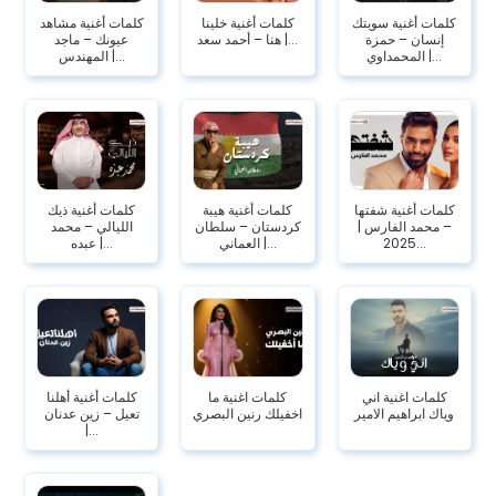
كلمات أغنية سويتك
كلمات أغنية خلينا
كلمات أغنية مشاهد
إنسان – حمزة
هنا – أحمد سعد |...
عيونك – ماجد
المحمداوي |...
المهندس |...
كلمات أغنية شفتها
كلمات أغنية هيبة
كلمات أغنية ذيك
– محمد الفارس |
كردستان – سلطان
الليالي – محمد
2025...
العماني |...
عبده |...
كلمات اغنية اني
كلمات اغنية ما
كلمات أغنية أهلنا
وياك ابراهيم الامير
اخفيلك رنين البصري
تعيل – زين عدنان
|...