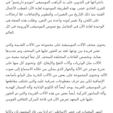
باختراعها فن التدوين على يد الراهب الموسيقي “جويدو داريتسو” في
القرن الحادي عشر، بهذه الطريقة الموجودة لغاية الآن حُفظت الأعمال
الفنية منذ ذلك التاريخ من التغييرات والتطوير والإضافات، فلا ارتجالات
على اللحن ولا تغيير لنوته واحدة من النص، وظلت هذه الصفة هي
الوحيدة لغاية الآن في التعامل مع نصوص الموسيقى الأوروبية في كل
العالم.
يحتوى متحف الآلات الموسيقية على مجموعة من الآلات القديمة والتي
تعتبر فريدة من نوعها. فقد تم العثور عليها في المتحف وتم تجديدها
بعناية. وتخصص القاعات المختلفة للمتحف كل تبعاً لنوعية معينة من
الآلات مثل الوتريات وآلات النفخ والإيقاع.. الخ. وتحتوى كل منها على
شرح موجز عن الآلة والجهاز الذي يمكن من خلاله الاستماع إلى صوت
الآلة. وتحتوى المجموعة على بعض من الآلات النادرة مثل البيانو بأصابعه
الإضافية لكي يتم عزف مقطوعات شرقية عليه والتي تختلف مقاطعها
عن الموسيقى الغربية. يوجد أيضاً آلة الكوتو اليابانية وآلة السيتار الهندية
وآلة السانتور التركية. أيضاً بعض من هذه الآلات الفريدة والتي تم العثور
عليها في المعهد تعرض الآن في قاعة المركز الثقافي القومي.
اشهر المغنيات في عصر الاساطير: جرادتا بني عاد المشهورتان وكانتا