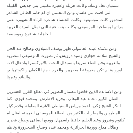
تسميان تعاد وتماد. وكانت هزيلة وعفيرة مغنيتي بني جديس، القبيلة
التي افنت بني طسم. ومن المحتمل ان ام حاتم الطائي الشاعر
المشهور كانت موسيقية. وكانت الخنساء شاعرة الرثاء المشهورة تغني
مراثيها بمصاحبة الموسيقى. وكانت بنت عتبة التي تمثل السيدة العربية
الجاهلية شاعرة وموسيقية.
ومن تلامذة عبده الحامولي ظهر يوسف المنيلاوي وصالح عبد الحي
والشيخ سلامة حجازي وسيد درويش. ثم تطورت الموسيقى المصرية
والعربية وفن الغناء سريعا باستبدال التخت بالاوركسترا وادخال الات
اوروبية لم تكن معروفة للمصريين والعرب، منها الكمان والكونترباص
والبيانو وغيرها.
ومن الاساتذة الذين خاضوا مضمار التطوير في مطلع القرن العشرين
الفنان الكبير محمد عبد الوهاب، وفريد الاطرش، ومحمد فوزي، كما
ابتكر الشيخ زكريا احمد ورياض السنباطي الاغنية المطولة. وقدم كبار
المطربين والمطربات الكثير من العطاء للموسيقى العربية، امثال ام
كلثوم وفيروز وعبد الحليم حافظ واسمهان ووديع الصافي وصباح فخري
وطلال مداح ووردة الجزائرية ومحمد عبده وصباح الشحرورة وناظم