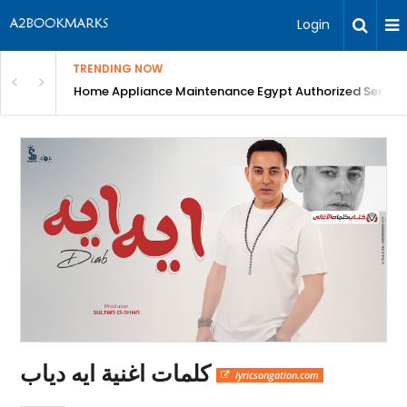
Login
TRENDING NOW
T Scan, blood tests, Digital X-Ray, Best Dental ...
Home Appliance Maintenance Egypt Authorized Service
كلمات اغنية ايه دياب
lyricsongation.com