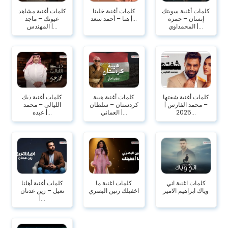
كلمات أغنية سويتك
كلمات أغنية خلينا
كلمات أغنية مشاهد
إنسان – حمزة
هنا – أحمد سعد |...
عيونك – ماجد
المحمداوي |...
المهندس |...
كلمات أغنية شفتها
كلمات أغنية هيبة
كلمات أغنية ذيك
– محمد الفارس |
كردستان – سلطان
الليالي – محمد
2025...
العماني |...
عبده |...
كلمات اغنية اني
كلمات اغنية ما
كلمات أغنية أهلنا
وياك ابراهيم الامير
اخفيلك رنين البصري
تعيل – زين عدنان
|...