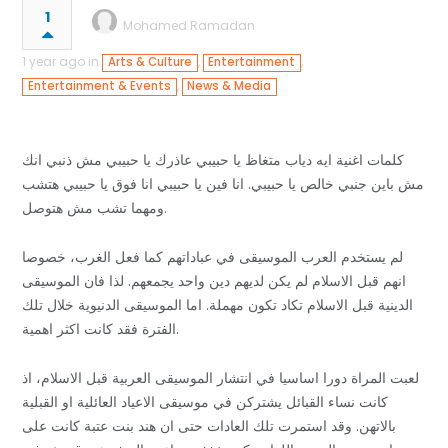
1
Mohamed Ramadan
1 year ago in
,
,
Arts & Culture
Entertainment
,
Entertainment & Events
News & Media
كلمات اغنية ايه دياب متغاظ يا حبيبي عاذرك يا حبيبي مش ذنبي انك
مش باين جنبي خالص يا حبيبي. انا فين يا حبيبي انا فوق يا حبيبي هتشب
ومهما تشب مش هتوصل.
لم يستخدم العرب الموسيقى في عباداتهم كما فعل الغرب، خصوصا
انهم قبل الاسلام لم يكن لديهم دين واحد يجمعهم. لذا فان الموسيقى
الدينية قبل الاسلام تكاد تكون مهملة. اما الموسيقى الدنيوية خلال تلك
الفترة فقد كانت اكثر اهمية.
لعبت المراة دورا اساسيا في انتشار الموسيقى العربية قبل الاسلام، اذ
كانت نساء القبائل يشتركن في موسيقى الاعياد العائلية او القبلية
بالاتهن. وقد استمرت تلك العادات حتى ان هند بنت عتبة كانت على