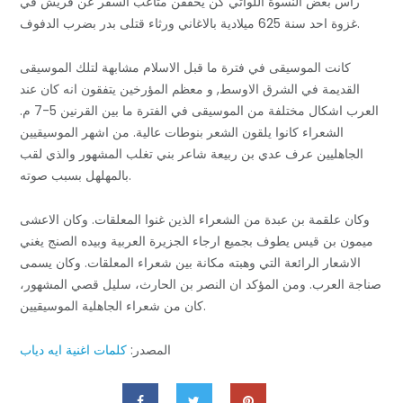
راس بعض النسوة اللواتي كن يخففن متاعب السفر عن قريش في
غزوة احد سنة 625 ميلادية بالاغاني ورثاء قتلى بدر بضرب الدفوف.
كانت الموسيقى في فترة ما قبل الاسلام مشابهة لتلك الموسيقى
القديمة في الشرق الاوسط, و معظم المؤرخين يتفقون انه كان عند
العرب اشكال مختلفة من الموسيقى في الفترة ما بين القرنين 5-7 م.
الشعراء كانوا يلقون الشعر بنوطات عالية. من اشهر الموسيقيين
الجاهليين عرف عدي بن ربيعة شاعر بني تغلب المشهور والذي لقب
بالمهلهل بسبب صوته.
وكان علقمة بن عبدة من الشعراء الذين غنوا المعلقات. وكان الاعشى
ميمون بن قيس يطوف بجميع ارجاء الجزيرة العربية وبيده الصنج يغني
الاشعار الرائعة التي وهبته مكانة بين شعراء المعلقات. وكان يسمى
صناجة العرب. ومن المؤكد ان النصر بن الحارث، سليل قصي المشهور،
كان من شعراء الجاهلية الموسيقيين.
المصدر:
كلمات اغنية ايه دياب