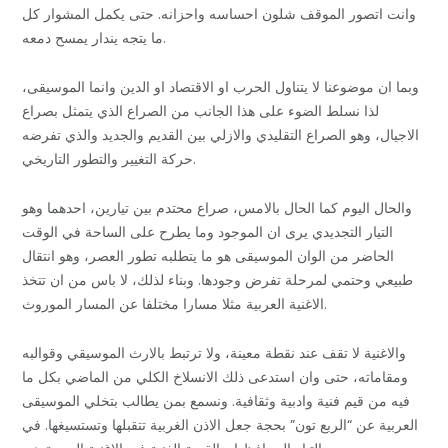
وانت اتصور الموقف شلون احساسه واحزانه. حتى يكمل المشوار كل
ما يتجه يندار يمسح دمعه.
وبما ان موضوعنا لا يتناول الحرب او الاقتصاد او الدين وانما الموسيقى،
لذا نسلط الضوء على هذا الجانب من الصراع الذي يتمثل بصراع
الاجيال، وهو الصراع التقليدي والازلي بين القديم والجديد والذي تفرضه
حركة التغيير والتطور التاريخي.
والحال اليوم كما الحال بالامس، صراع محتدم بين تيارين، احدهما وهو
التيار التجديدي يرى ان الموجود وما يطرح على الساحة في الوقت
الحاضر من الوان الموسيقى هو ما يتطلبه تطور العصر، وهو انتقال
طبيعي وحتمي لمرحلة تفرض وجودها. وبناء لذلك، لا باس من ان تتخذ
الاغنية العربية مثلا مسارا مختلفا عن المسار الموروث.
والاغنية لا تقف عند نقطة معينة، ولا ترتبط بالارث الموسيقي وقوالبه
ومقاماته، حتى وان استدعى ذلك الانسلاخ الكلي من الماضي بكل ما
فيه من قيم فنية وادبية وثقافية. ونسمع بمن يطالب بتخلي الموسيقى
العربية عن “الربع تون” بحجة جعل الاذن الغربية تتقبلها وتستسيغها. في