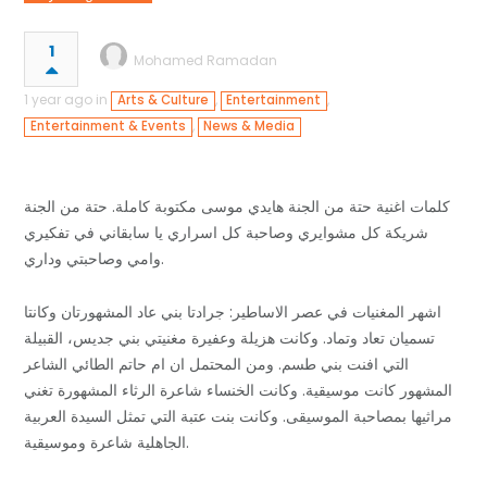
1
Mohamed Ramadan
1 year ago in
,
,
Arts & Culture
Entertainment
,
Entertainment & Events
News & Media
كلمات اغنية حتة من الجنة هايدي موسى مكتوبة كاملة. حتة من الجنة
شريكة كل مشوايري وصاحبة كل اسراري يا سابقاني في تفكيري
وامي وصاحبتي وداري.
اشهر المغنيات في عصر الاساطير: جرادتا بني عاد المشهورتان وكانتا
تسميان تعاد وتماد. وكانت هزيلة وعفيرة مغنيتي بني جديس، القبيلة
التي افنت بني طسم. ومن المحتمل ان ام حاتم الطائي الشاعر
المشهور كانت موسيقية. وكانت الخنساء شاعرة الرثاء المشهورة تغني
مراثيها بمصاحبة الموسيقى. وكانت بنت عتبة التي تمثل السيدة العربية
الجاهلية شاعرة وموسيقية.