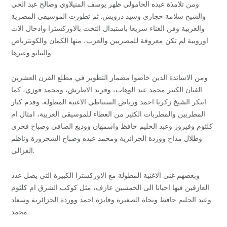
ومن تلامذة عبده الحامولي ظهر يوسف المنيلاوي وصالح عبد الحي
والشيخ سلامة حجازي وسيد درويش. ثم تطورت الموسيقى المصرية
والعربية وفن الغناء سريعا باستبدال التخت بالاوركسترا وادخال الات
اوروبية لم تكن معروفة للمصريين والعرب، منها الكمان والكونترباص
والبيانو وغيرها.
ومن الاساتذة الذين خاضوا مضمار التطوير في مطلع القرن العشرين
الفنان الكبير محمد عبد الوهاب، وفريد الاطرش، ومحمد فوزي، كما
ابتكر الشيخ زكريا احمد ورياض السنباطي الاغنية المطولة. وقدم كبار
المطربين والمطربات الكثير من العطاء للموسيقى العربية، امثال ام
كلثوم وفيروز وعبد الحليم حافظ واسمهان ووديع الصافي وصباح فخري
وطلال مداح ووردة الجزائرية ومحمد عبده وصباح الشحرورة وناظم
الغزالي.
وبعضهم غنى الاغنية المطولة مع الاوركسترا الكبيرة التي يصل عدد
العازفين فيها احيانا الى الخمسين عازف، مثل كوكب الشرق ام كلثوم
وعبد الحليم حافظ ونجاة الصغيرة وفايزة احمد ووردة الجزائرية وسعاد
محمد.