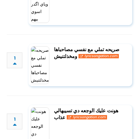
صريحه تملي مع نفسي مصاحباها
ومخذلتنيش
lyricsongation.com
1
هونت عليك الوجعه دي تسيبهالي
عذاب
lyricsongation.com
1